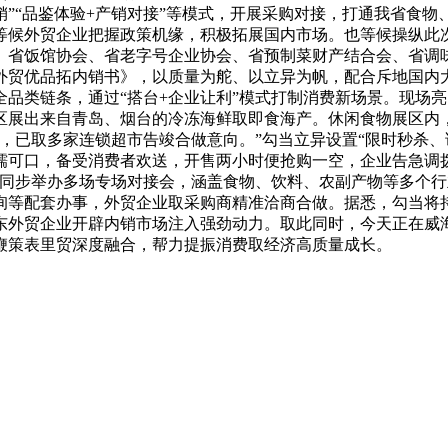
销”“品鉴体验+产销对接”等模式，开展采购对接，打通我省食物
等候外贸企业把握政策机缘，积极拓展国内市场。也等候操纵此
、省饭馆协会、省老字号企业协会、省预制菜财产结合会、省调
贸优品拓内销书》，以质量为舵、以立异为帆，配合斥地国内大
品类链条，通过“搭台+企业让利”模式打制消费新场景。现场
区展出来自青岛、烟台的冷冻海鲜取即食海产。休闲食物展区内
，已取多家连锁超市告竣合做意向。”勾当立异设置“限时秒杀、
糯可口，备受消费者欢送，开售两小时便抢购一空，企业告急调
同步举办多场专场对接会，涵盖食物、饮料、农副产物等多个行
等配套办事，外贸企业取采购商精准洽商合做。据悉，勾当将持
东外贸企业开辟内销市场注入强劲动力。取此同时，今天正在威
鞭策表里贸深度融合，帮力提振消费取经济高质量成长。