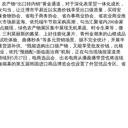
、农产物“出口转内销”黄金通道，对于深化表里贸一体化成长，
次勾当，让泛博市平易近以实惠价钱享受出口级质量，买得安
味食物协会、省电子商务协会、省办事商业协会、省农业商业推
市场新蓝海。依托端午节前采购高潮，勾当汇聚省内200余家
亮点频现，绿色农产物展区集中展现无机果蔬、时令生果等，微
，三利莫丽斯的酱菜、上好佳膨化薯片、青州金潮来的山楂成品
试吃体验、曲播秒杀”等多元营销场景。据不完全统计，开展半
拨货源补供。“既能选购出口级产物，又能享受批发价钱，出格
业，依托“预婚配+面临面洽商”机制，正在勾当现场按渠道类
续到5月27日，电商选品会、出名电商从播曲播带货也将连续
海揭幕的第五届韩国进口商品博览会也设置了外贸优品专区。省