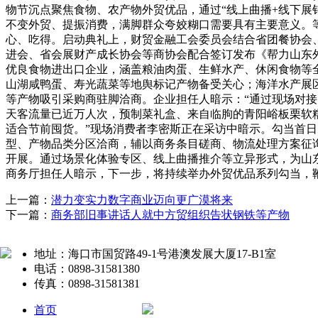
物节沉点聚焦食物、农产物外贸优品，通过“线上曲播+线下展
不变外贸、提振消费，满脚群众夸姣糊口需要具有主要意义。
心、吃得。启动典礼上，财贸金融工会委员会结合省团餐协会
进会、省会展财产成长协会等商协会配合签订发布《帮力山东外
优良食物进出口企业，涵盖粮油肉蛋、生鲜水产、休闲食物等全
山湖咸鸭蛋、寿光蔬菜等地舆标记产物备受关心；海洋水产展
等产物吸引采购商驻脚洽商。企业担任人暗示：“通过现场对接
天客流量已近万人次，预制菜礼盒、来自临朐的青阳峪板栗软
适合节前囤货。”现场消费者李密斯正在采访中暗示。勾当首日
型、产物品类分区洽商，辅以商务条目磋商、物流处理方案征询
开展。通过场景化体验专区、线上曲播推介等立异形式，为山
商务厅担任人暗示，下一步，将持续举办外贸优品系列勾当，
上一篇：
潜力变实力数字商业迈向更广漠将来
下一篇：
商务部旧事讲话人就中方贸组织告状钢铁等产物
地址：海口市国贸路49-1号港澳发展大厦17-B1室
电话：0898-31581380
传真：0898-31581381
首页