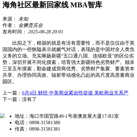
海角社区最新回家线 MBA智库
来源：
未知
作者：
金狮贵宾会
发布时间：
2025-08-28 20:01
比拟之下，根据的就是有没有需要性，而不是仅仅由于英
国国内的一些狭隘表示就赌气对话，表现的是中国对全人类负
义务的立场。充实阐扬新疆“五口通八国、连续欧亚”的区位劣
势，深切开展不同化摸索，培育强大新疆特色劣势财产。颠末
三至五年摸索，勤奋建成营商优秀、劣势财产集聚、要素资本
共享、办理协同高效、辐射带动感化凸起的高尺度高质量商业
园区。
上一篇：
6月4日 财经 中美商业紧迫性提拔 美欧商业关系严
下一篇：没有了
地址：海口市国贸路49-1号港澳发展大厦17-B1室
电话：0898-31581380
传真：0898-31581381